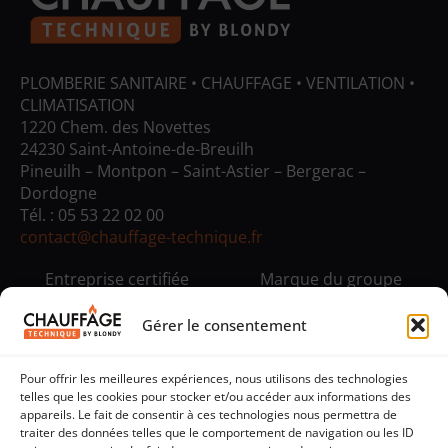
PLOMBERIE SANITAIRE • CHAUFFAGE • VENTILATION •
CLIMATISATION
1220 Chem. des Novettes
24230 Saint-Antoine-de-Breuilh
Pineuilh – Montpon – Saint-Astier – Bergerac –
Dordogne
Tél. :
05 53 22 02 00
contact@chauffage-technique.fr
Entreprise certifiée
Marque du groupe
Gérer le consentement
Pour offrir les meilleures expériences, nous utilisons des technologies
telles que les cookies pour stocker et/ou accéder aux informations des
appareils. Le fait de consentir à ces technologies nous permettra de
traiter des données telles que le comportement de navigation ou les ID