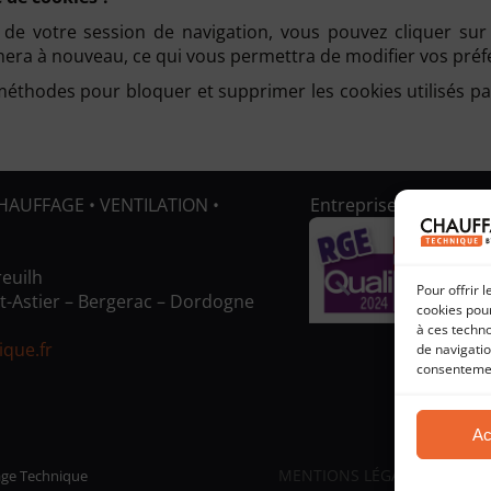
e votre session de navigation, vous pouvez cliquer sur l
ichera à nouveau, ce qui vous permettra de modifier vos pr
s méthodes pour bloquer et supprimer les cookies utilisés p
HAUFFAGE • VENTILATION •
Entreprise certifiée
euilh
Pour offrir 
t-Astier – Bergerac – Dordogne
cookies pour
à ces techn
que.fr
de navigatio
consentement
Ac
MENTIONS LÉGALES
PO
fage Technique