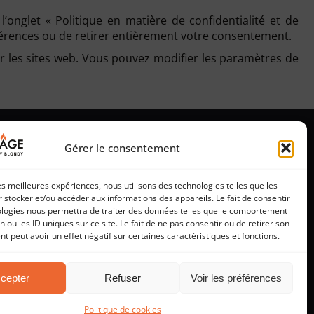
’onglet « Politique en matière de confidentialité et de
éférences ou de retirer entièrement votre consentement.
ar les sites web. Vous pouvez modifier les paramètres de
Marque du groupe
Nos actualités
Gérer le consentement
les meilleures expériences, nous utilisons des technologies telles que les
 stocker et/ou accéder aux informations des appareils. Le fait de consentir
ologies nous permettra de traiter des données telles que le comportement
n ou les ID uniques sur ce site. Le fait de ne pas consentir ou de retirer son
 peut avoir un effet négatif sur certaines caractéristiques et fonctions.
cepter
Refuser
Voir les préférences
LITIQUE DE CONFIDENTIALITÉ
Politique de cookies